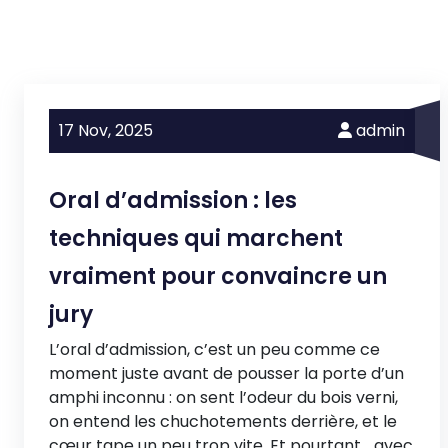
17 Nov,
2025
admin
Oral d’admission : les
techniques qui marchent
vraiment pour convaincre un
jury
L’oral d’admission, c’est un peu comme ce
moment juste avant de pousser la porte d’un
amphi inconnu : on sent l’odeur du bois verni,
on entend les chuchotements derrière, et le
cœur tape un peu trop vite. Et pourtant… avec